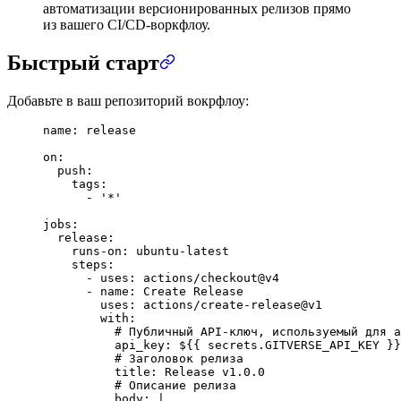
автоматизации версионированных релизов прямо
из вашего CI/CD-воркфлоу.
Быстрый старт
Добавьте в ваш репозиторий вокрфлоу:
name
: 
release
on
:
  push
:
    tags
:
      - 
'*'
jobs
:
  release
:
    runs-on
: 
ubuntu-latest
    steps
:
      - 
uses
: 
actions/checkout@v4
      - 
name
: 
Create Release
        uses
: 
actions/create-release@v1
        with
:
          # Публичный API-ключ, используемый для а
          api_key
: 
${{ secrets.GITVERSE_API_KEY }}
          # Заголовок релиза
          title
: 
Release v1.0.0
          # Описание релиза
          body
: 
|