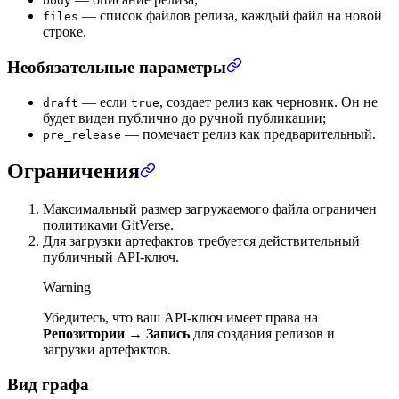
body
— список файлов релиза, каждый файл на новой
files
строке.
Необязательные параметры
— если
, создает релиз как черновик. Он не
draft
true
будет виден публично до ручной публикации;
— помечает релиз как предварительный.
pre_release
Ограничения
Максимальный размер загружаемого файла ограничен
политиками GitVerse.
Для загрузки артефактов требуется действительный
публичный API-ключ.
Warning
Убедитесь, что ваш API-ключ имеет права на
Репозитории
→
Запись
для создания релизов и
загрузки артефактов.
Вид графа