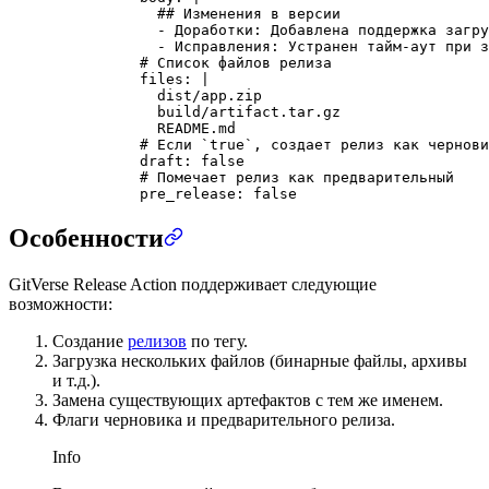
            ## Изменения в версии
            - Доработки: Добавлена поддержка загру
            - Исправления: Устранен тайм-аут при з
          # Список файлов релиза
          files
: 
|
            dist/app.zip
            build/artifact.tar.gz
            README.md
          # Если `true`, создает релиз как чернови
          draft
: 
false
          # Помечает релиз как предварительный
          pre_release
: 
false
Особенности
GitVerse Release Action поддерживает следующие
возможности:
Создание
релизов
по тегу.
Загрузка нескольких файлов (бинарные файлы, архивы
и т.д.).
Замена существующих артефактов с тем же именем.
Флаги черновика и предварительного релиза.
Info