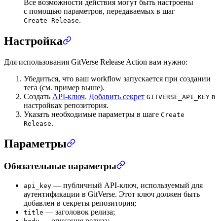
Все возможности действия могут быть настроены
с помощью параметров, передаваемых в шаг
.
Create Release
Настройка
Для использования GitVerse Release Action вам нужно:
Убедиться, что ваш workflow запускается при создании
тега (см. пример выше).
Создать
API-ключ
.
Добавить секрет
в
GITVERSE_API_KEY
настройках репозитория.
Указать необходимые параметры в шаге
Create
.
Release
Параметры
Обязательные параметры
— публичный API-ключ, используемый для
api_key
аутентификации в GitVerse. Этот ключ должен быть
добавлен в секреты репозитория;
— заголовок релиза;
title
— описание релиза;