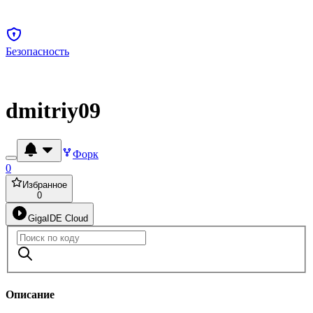
Безопасность
dmitriy09
Форк
0
Избранное
0
GigaIDE Cloud
Описание