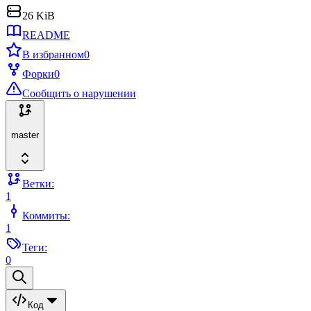
26 KiB
README
В избранном
0
Форки
0
Сообщить о нарушении
master
Ветки:
1
Коммиты:
1
Теги:
0
Код