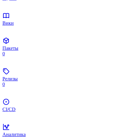
Вики
Пакеты
0
Релизы
0
CI/CD
Аналитика