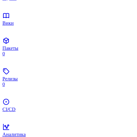
Вики
Пакеты
0
Релизы
0
CI/CD
Аналитика