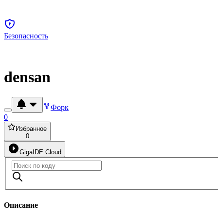
Безопасность
densan
Форк
0
Избранное
0
GigaIDE Cloud
Описание