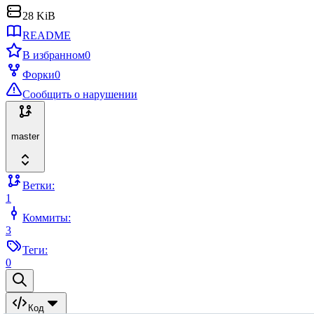
28 KiB
README
В избранном
0
Форки
0
Сообщить о нарушении
master
Ветки:
1
Коммиты:
3
Теги:
0
Код