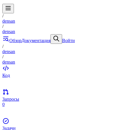
/
densan
/
densan
Обзор
Документация
Войти
/
densan
/
densan
Код
Запросы
0
Задачи