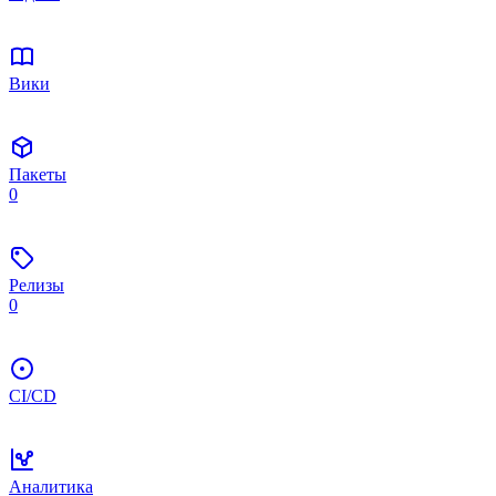
Вики
Пакеты
0
Релизы
0
CI/CD
Аналитика