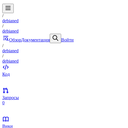
/
debianed
/
debianed
Обзор
Документация
Войти
/
debianed
/
debianed
Код
Запросы
0
Вики