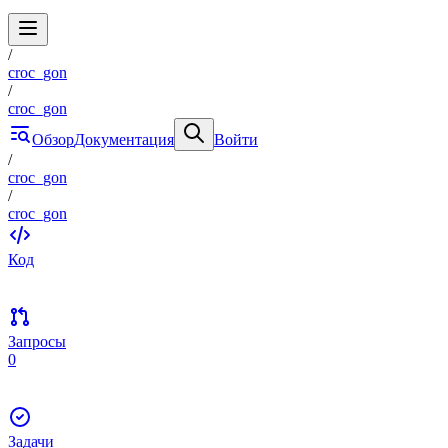
/
croc_gon
/
croc_gon
Обзор
Документация
Войти
/
croc_gon
/
croc_gon
Код
Запросы
0
Задачи