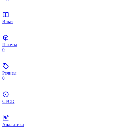
Вики
Пакеты
0
Релизы
0
CI/CD
Аналитика