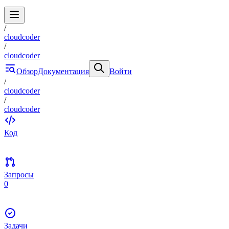
/
cloudcoder
/
cloudcoder
Обзор
Документация
Войти
/
cloudcoder
/
cloudcoder
Код
Запросы
0
Задачи