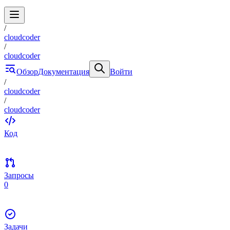
/
cloudcoder
/
cloudcoder
Обзор
Документация
Войти
/
cloudcoder
/
cloudcoder
Код
Запросы
0
Задачи