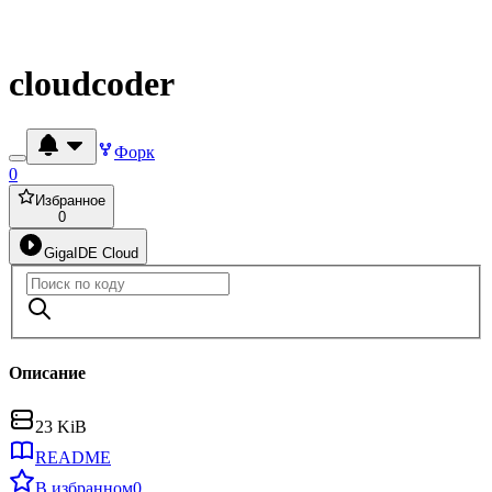
cloudcoder
Форк
0
Избранное
0
GigaIDE Cloud
Описание
23 KiB
README
В избранном
0