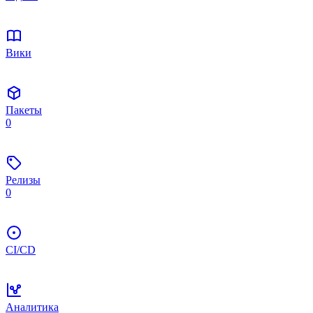
Вики
Пакеты
0
Релизы
0
CI/CD
Аналитика