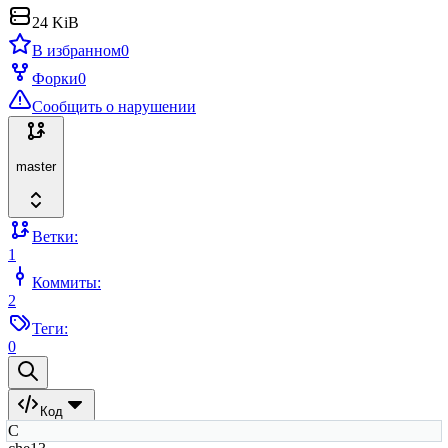
24 KiB
В избранном
0
Форки
0
Сообщить о нарушении
master
Ветки:
1
Коммиты:
2
Теги:
0
Код
C