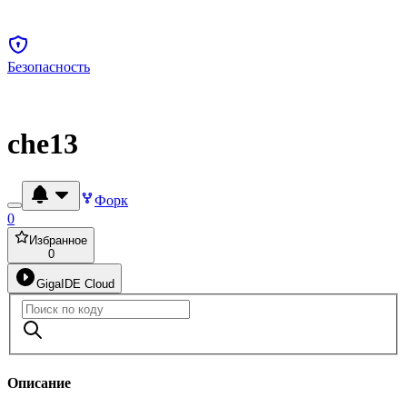
Безопасность
che13
Форк
0
Избранное
0
GigaIDE Cloud
Описание