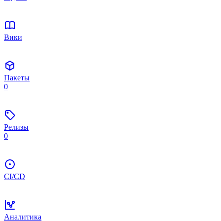
Вики
Пакеты
0
Релизы
0
CI/CD
Аналитика