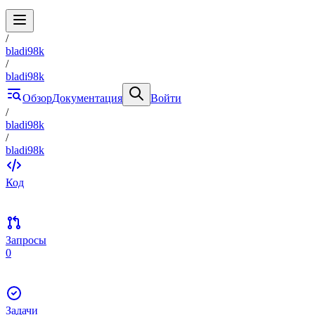
/
bladi98k
/
bladi98k
Обзор
Документация
Войти
/
bladi98k
/
bladi98k
Код
Запросы
0
Задачи