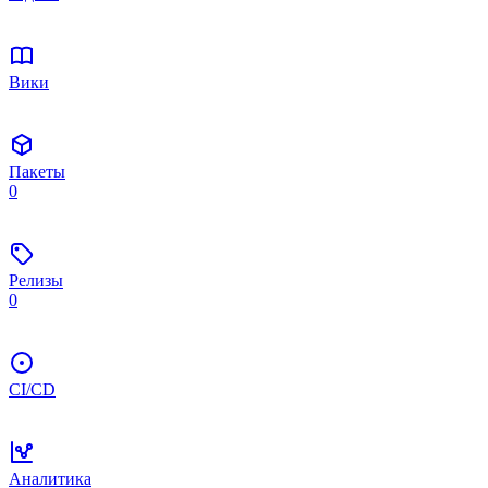
Вики
Пакеты
0
Релизы
0
CI/CD
Аналитика