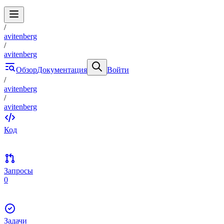
/
avitenberg
/
avitenberg
Обзор
Документация
Войти
/
avitenberg
/
avitenberg
Код
Запросы
0
Задачи