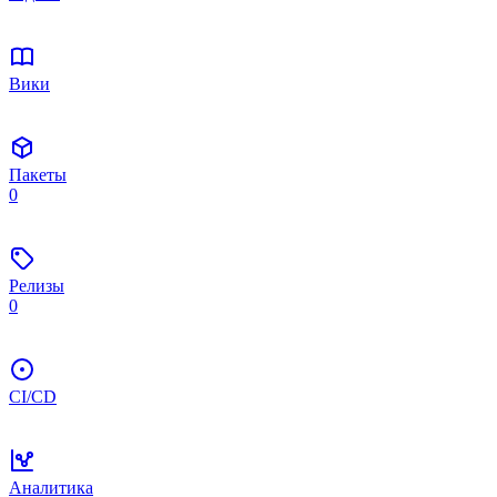
Вики
Пакеты
0
Релизы
0
CI/CD
Аналитика