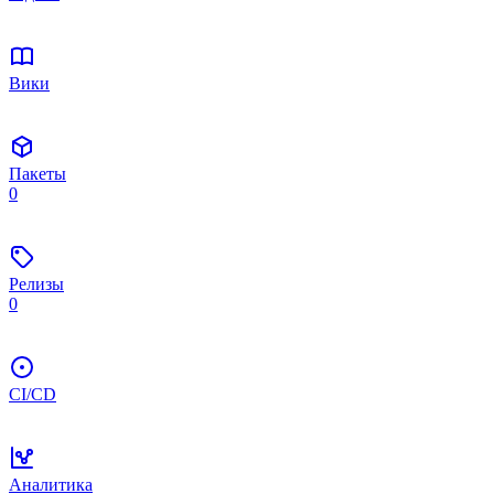
Вики
Пакеты
0
Релизы
0
CI/CD
Аналитика