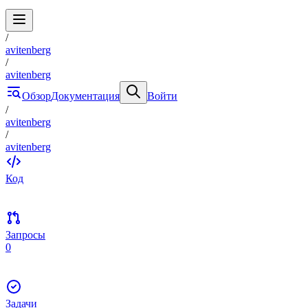
/
avitenberg
/
avitenberg
Обзор
Документация
Войти
/
avitenberg
/
avitenberg
Код
Запросы
0
Задачи