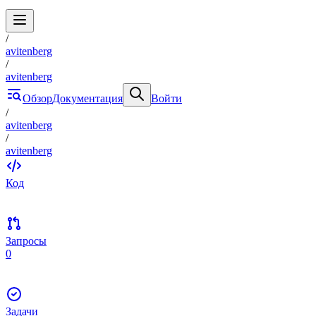
/
avitenberg
/
avitenberg
Обзор
Документация
Войти
/
avitenberg
/
avitenberg
Код
Запросы
0
Задачи