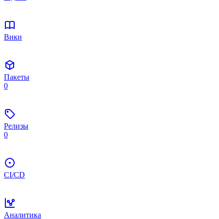
Вики
Пакеты
0
Релизы
0
CI/CD
Аналитика