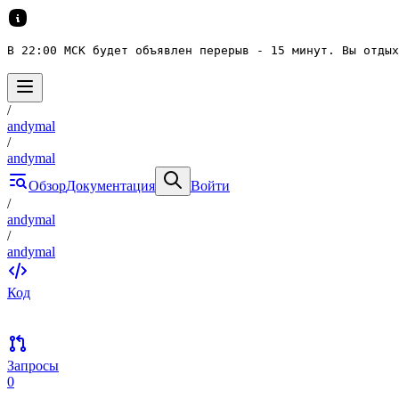
В 22:00 МСК будет объявлен перерыв - 15 минут. Вы отдых
/
andymal
/
andymal
Обзор
Документация
Войти
/
andymal
/
andymal
Код
Запросы
0