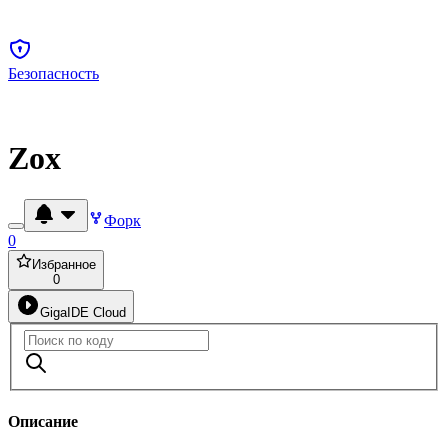
Безопасность
Zox
Форк
0
Избранное
0
GigaIDE Cloud
Описание