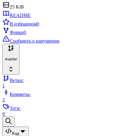
25 KiB
README
В избранном
0
Форки
0
Сообщить о нарушении
master
Ветки:
1
Коммиты:
2
Теги:
0
Код