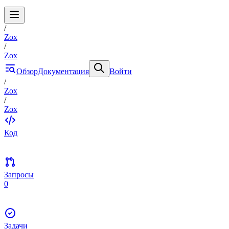
/
Zox
/
Zox
Обзор
Документация
Войти
/
Zox
/
Zox
Код
Запросы
0
Задачи