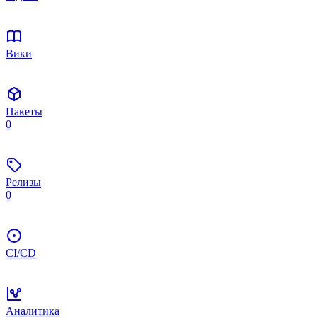
Вики
Пакеты
0
Релизы
0
CI/CD
Аналитика