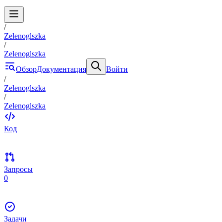
/
Zelenoglszka
/
Zelenoglszka
Обзор
Документация
Войти
/
Zelenoglszka
/
Zelenoglszka
Код
Запросы
0
Задачи