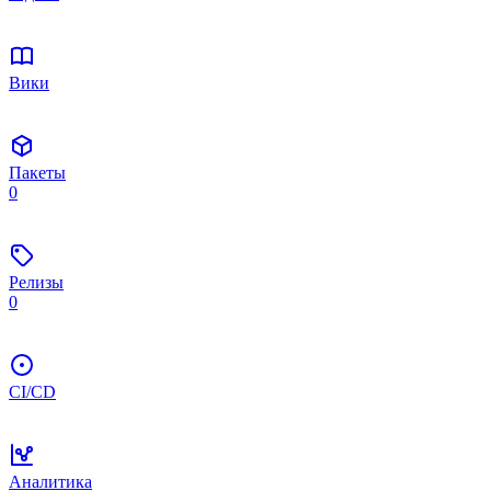
Вики
Пакеты
0
Релизы
0
CI/CD
Аналитика