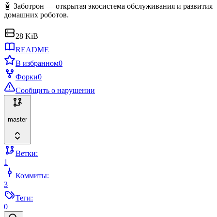
🤖 Заботрон — открытая экосистема обслуживания и развития
домашних роботов.
28 KiB
README
В избранном
0
Форки
0
Сообщить о нарушении
master
Ветки:
1
Коммиты:
3
Теги:
0