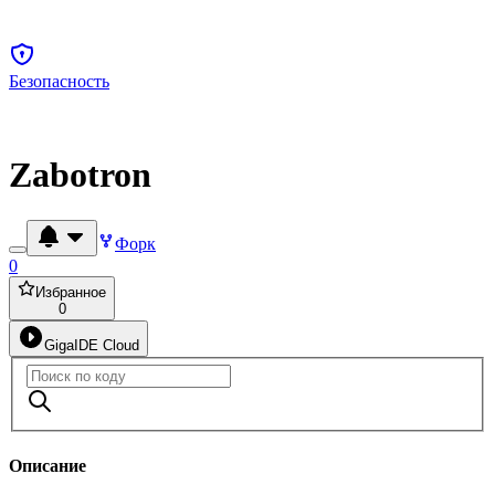
Безопасность
Zabotron
Форк
0
Избранное
0
GigaIDE Cloud
Описание