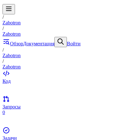
/
Zabotron
/
Zabotron
Обзор
Документация
Войти
/
Zabotron
/
Zabotron
Код
Запросы
0
Задачи