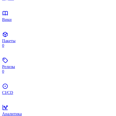
Вики
Пакеты
0
Релизы
0
CI/CD
Аналитика