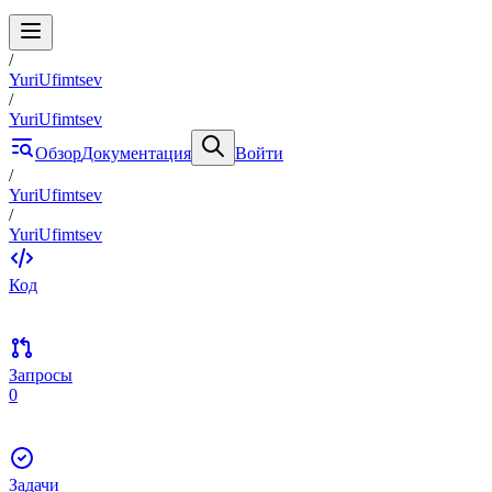
/
YuriUfimtsev
/
YuriUfimtsev
Обзор
Документация
Войти
/
YuriUfimtsev
/
YuriUfimtsev
Код
Запросы
0
Задачи