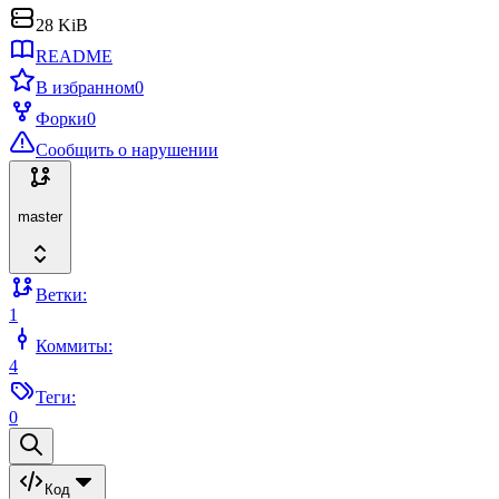
28 KiB
README
В избранном
0
Форки
0
Сообщить о нарушении
master
Ветки:
1
Коммиты:
4
Теги:
0
Код