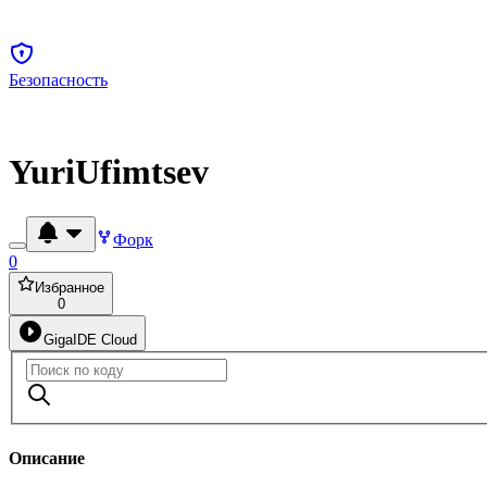
Безопасность
YuriUfimtsev
Форк
0
Избранное
0
GigaIDE Cloud
Описание