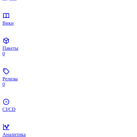
Вики
Пакеты
0
Релизы
0
CI/CD
Аналитика