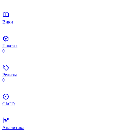
Вики
Пакеты
0
Релизы
0
CI/CD
Аналитика