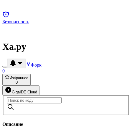
Безопасность
Xa.py
Форк
0
Избранное
0
GigaIDE Cloud
Описание