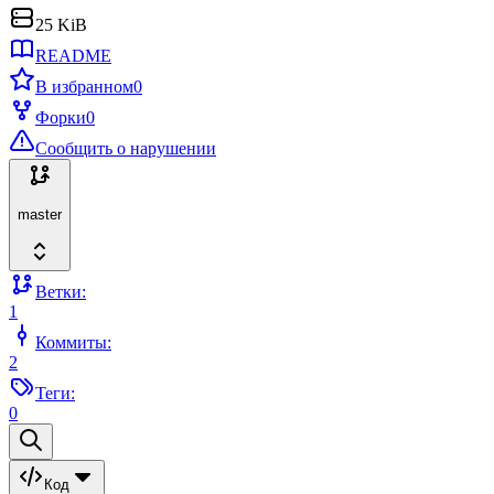
25 KiB
README
В избранном
0
Форки
0
Сообщить о нарушении
master
Ветки:
1
Коммиты:
2
Теги:
0
Код