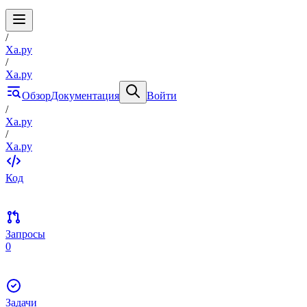
/
Xa.py
/
Xa.py
Обзор
Документация
Войти
/
Xa.py
/
Xa.py
Код
Запросы
0
Задачи