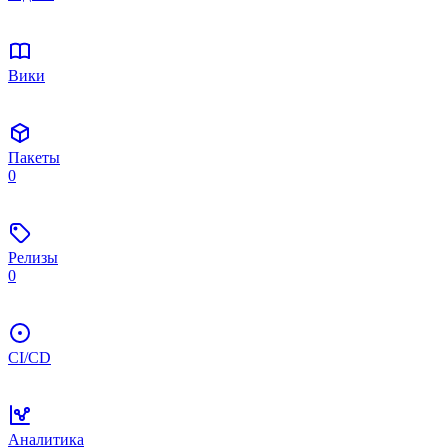
Вики
Пакеты
0
Релизы
0
CI/CD
Аналитика