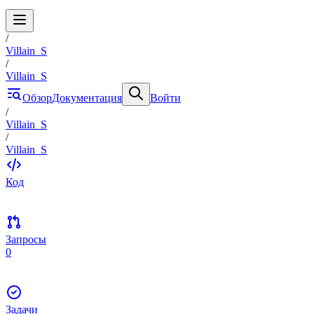
/
Villain_S
/
Villain_S
Обзор
Документация
Войти
/
Villain_S
/
Villain_S
Код
Запросы
0
Задачи