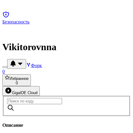
Безопасность
Vikitorovnna
Форк
0
Избранное
0
GigaIDE Cloud
Описание