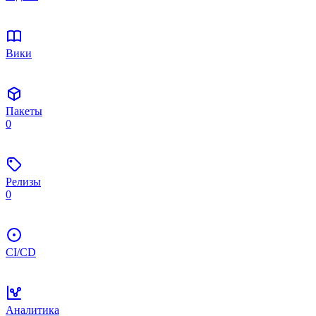
Вики
Пакеты
0
Релизы
0
CI/CD
Аналитика