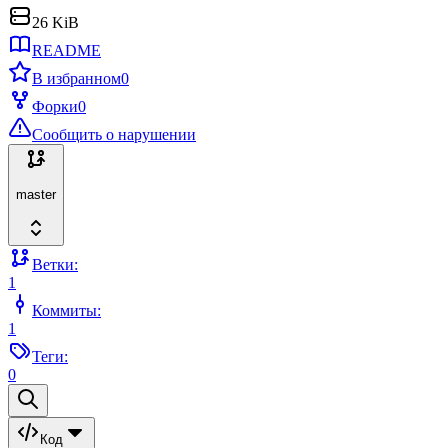
26 KiB
README
В избранном
0
Форки
0
Сообщить о нарушении
master
Ветки:
1
Коммиты:
1
Теги:
0
Код