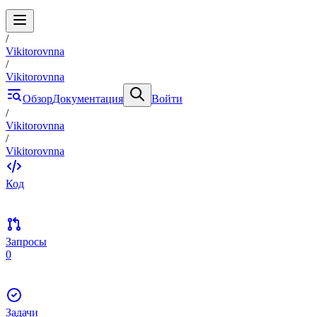
/
Vikitorovnna
/
Vikitorovnna
Обзор
Документация
Войти
/
Vikitorovnna
/
Vikitorovnna
Код
Запросы
0
Задачи