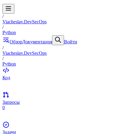
/
Viacheslav.DevSecOps
/
Python
Обзор
Документация
Войти
/
Viacheslav.DevSecOps
/
Python
Код
Запросы
0
Задачи