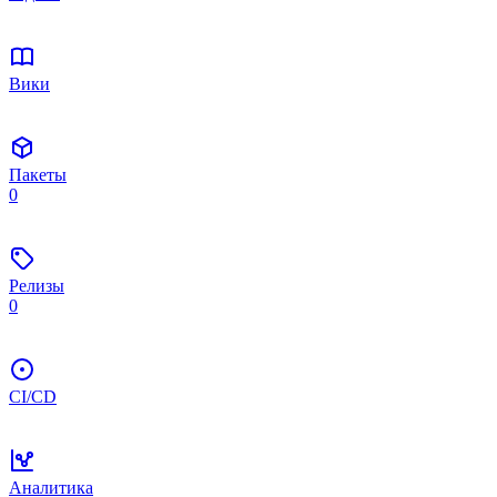
Вики
Пакеты
0
Релизы
0
CI/CD
Аналитика