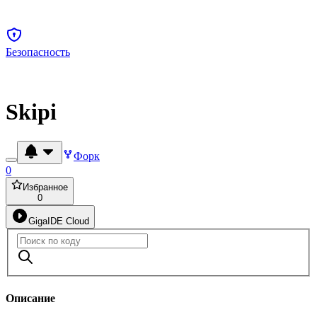
Безопасность
Skipi
Форк
0
Избранное
0
GigaIDE Cloud
Описание