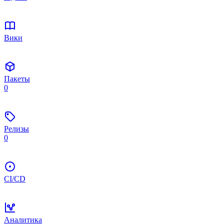
Вики
Пакеты
0
Релизы
0
CI/CD
Аналитика