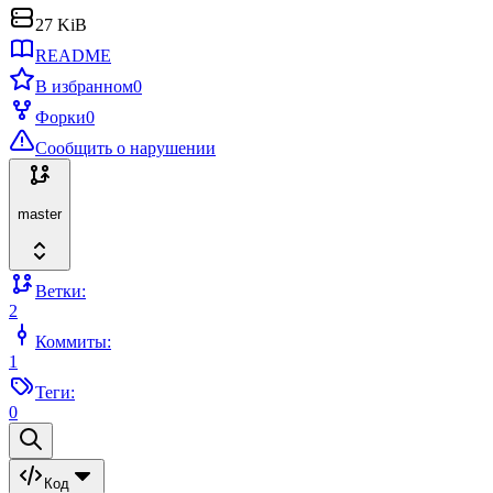
27 KiB
README
В избранном
0
Форки
0
Сообщить о нарушении
master
Ветки:
2
Коммиты:
1
Теги:
0
Код