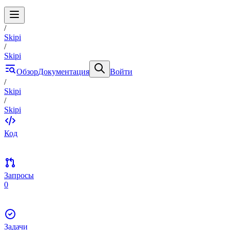
/
Skipi
/
Skipi
Обзор
Документация
Войти
/
Skipi
/
Skipi
Код
Запросы
0
Задачи