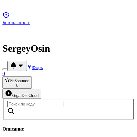
Безопасность
SergeyOsin
Форк
0
Избранное
0
GigaIDE Cloud
Описание