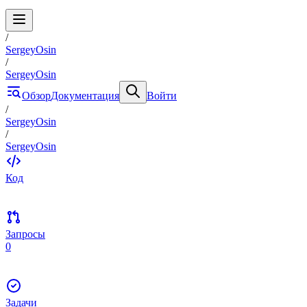
/
SergeyOsin
/
SergeyOsin
Обзор
Документация
Войти
/
SergeyOsin
/
SergeyOsin
Код
Запросы
0
Задачи