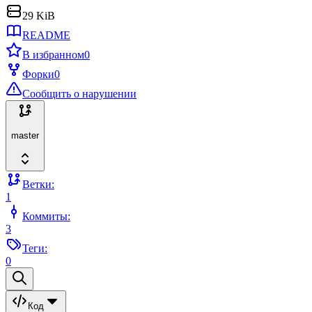
29 KiB
README
В избранном
0
Форки
0
Сообщить о нарушении
master
Ветки:
1
Коммиты:
3
Теги:
0
Код