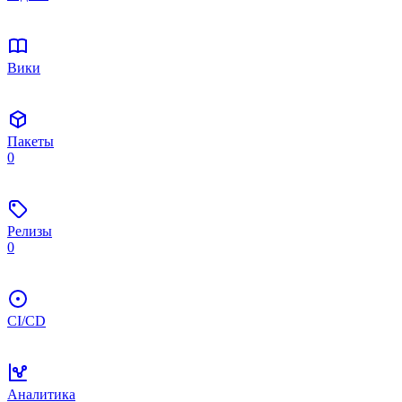
Вики
Пакеты
0
Релизы
0
CI/CD
Аналитика