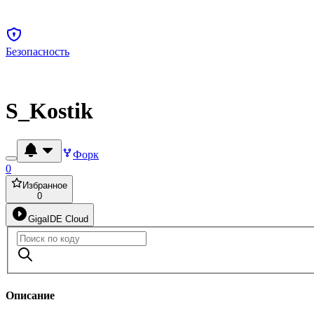
Безопасность
S_Kostik
Форк
0
Избранное
0
GigaIDE Cloud
Описание