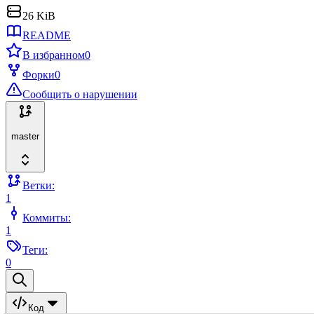
26 KiB
README
В избранном
0
Форки
0
Сообщить о нарушении
master
Ветки:
1
Коммиты:
1
Теги:
0
Код