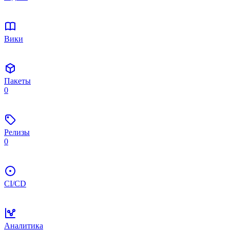
Вики
Пакеты
0
Релизы
0
CI/CD
Аналитика