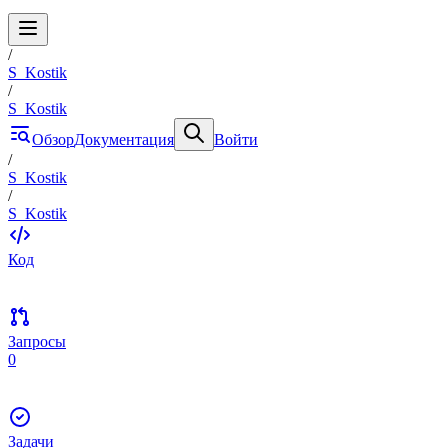
/
S_Kostik
/
S_Kostik
Обзор
Документация
Войти
/
S_Kostik
/
S_Kostik
Код
Запросы
0
Задачи