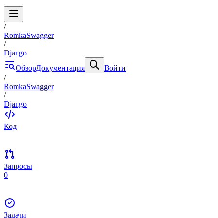
/
RomkaSwagger
/
Django
Обзор
Документация
Войти
/
RomkaSwagger
/
Django
Код
Запросы
0
Задачи