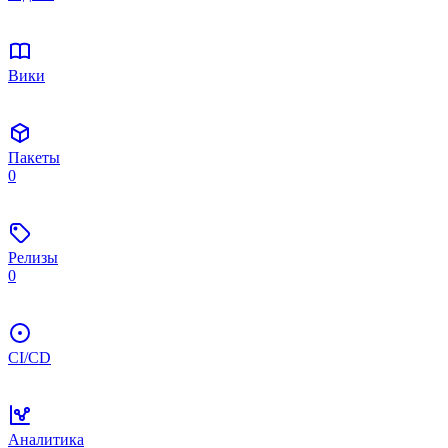
Вики
Пакеты
0
Релизы
0
CI/CD
Аналитика