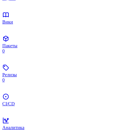
Вики
Пакеты
0
Релизы
0
CI/CD
Аналитика