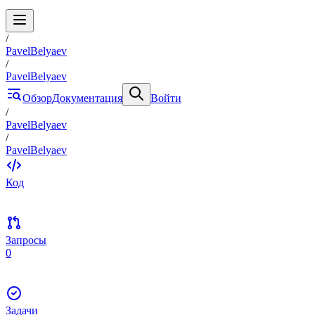
/
PavelBelyaev
/
PavelBelyaev
Обзор
Документация
Войти
/
PavelBelyaev
/
PavelBelyaev
Код
Запросы
0
Задачи