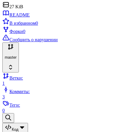
27 KiB
README
В избранном
0
Форки
0
Сообщить о нарушении
master
Ветки:
1
Коммиты:
3
Теги:
0
Код