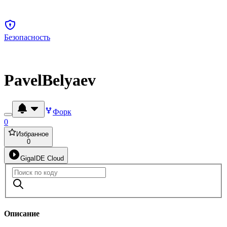
Безопасность
PavelBelyaev
Форк
0
Избранное
0
GigaIDE Cloud
Описание