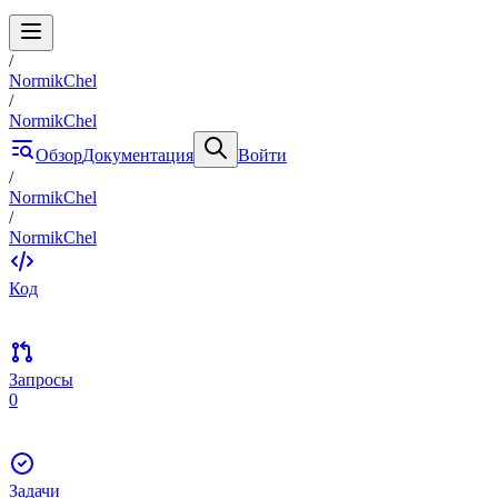
/
NormikChel
/
NormikChel
Обзор
Документация
Войти
/
NormikChel
/
NormikChel
Код
Запросы
0
Задачи