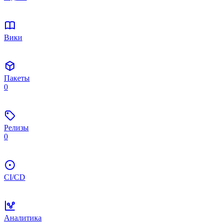
Вики
Пакеты
0
Релизы
0
CI/CD
Аналитика