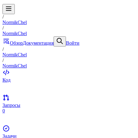
/
NormikChel
/
NormikChel
Обзор
Документация
Войти
/
NormikChel
/
NormikChel
Код
Запросы
0
Задачи