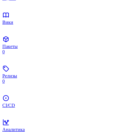
Вики
Пакеты
0
Релизы
0
CI/CD
Аналитика