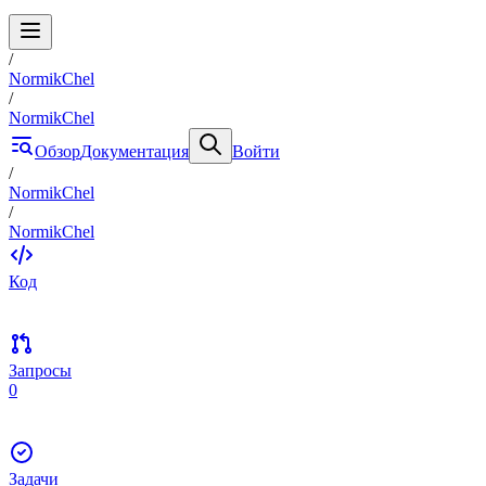
/
NormikChel
/
NormikChel
Обзор
Документация
Войти
/
NormikChel
/
NormikChel
Код
Запросы
0
Задачи