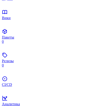
Вики
Пакеты
0
Релизы
0
CI/CD
Аналитика