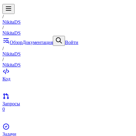
/
NikitaDS
/
NikitaDS
Обзор
Документация
Войти
/
NikitaDS
/
NikitaDS
Код
Запросы
0
Задачи