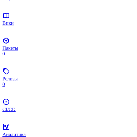
Вики
Пакеты
0
Релизы
0
CI/CD
Аналитика