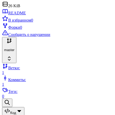
26 KiB
README
В избранном
0
Форки
0
Сообщить о нарушении
master
Ветки:
1
Коммиты:
1
Теги:
0
Код