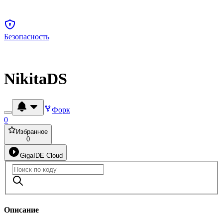
Безопасность
NikitaDS
Форк
0
Избранное
0
GigaIDE Cloud
Описание