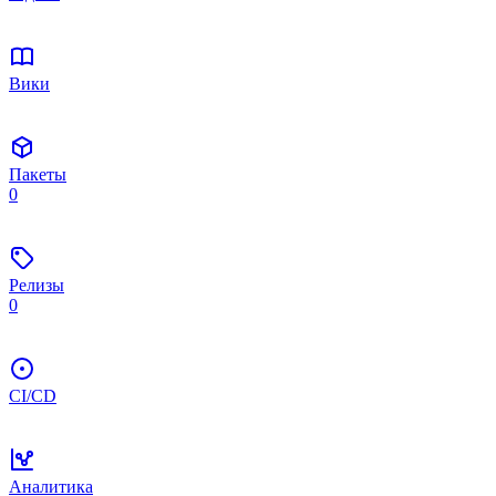
Вики
Пакеты
0
Релизы
0
CI/CD
Аналитика