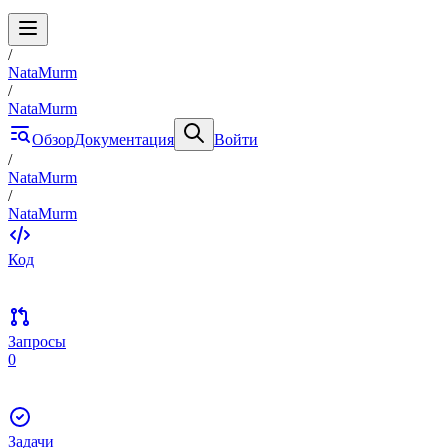
/
NataMurm
/
NataMurm
Обзор
Документация
Войти
/
NataMurm
/
NataMurm
Код
Запросы
0
Задачи