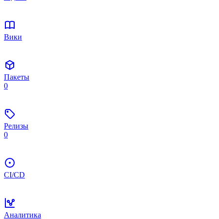
Вики
Пакеты
0
Релизы
0
CI/CD
Аналитика