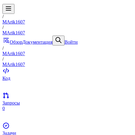
/
MArik1607
/
MArik1607
Обзор
Документация
Войти
/
MArik1607
/
MArik1607
Код
Запросы
0
Задачи