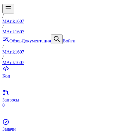
/
MArik1607
/
MArik1607
Обзор
Документация
Войти
/
MArik1607
/
MArik1607
Код
Запросы
0
Задачи