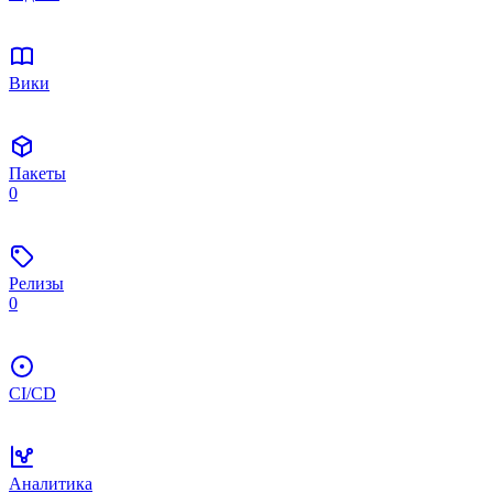
Вики
Пакеты
0
Релизы
0
CI/CD
Аналитика