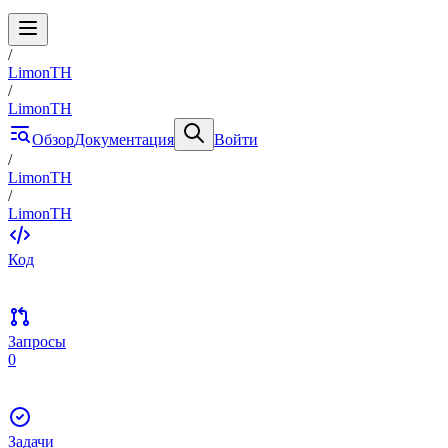
/
LimonTH
/
LimonTH
Обзор
Документация
Войти
/
LimonTH
/
LimonTH
Код
Запросы
0
Задачи