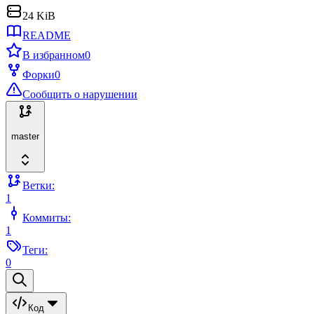
24 KiB
README
В избранном
0
Форки
0
Сообщить о нарушении
master
Ветки:
1
Коммиты:
1
Теги:
0
Код