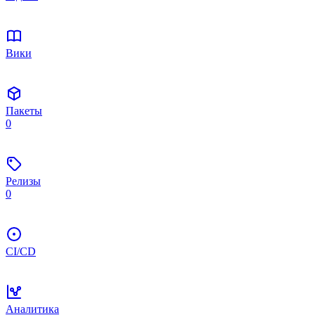
Вики
Пакеты
0
Релизы
0
CI/CD
Аналитика