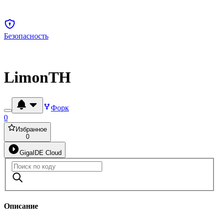
Безопасность
LimonTH
Форк
0
Избранное
0
GigaIDE Cloud
Описание