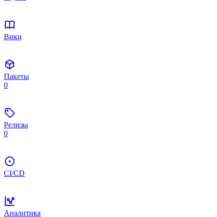
Вики
Пакеты
0
Релизы
0
CI/CD
Аналитика