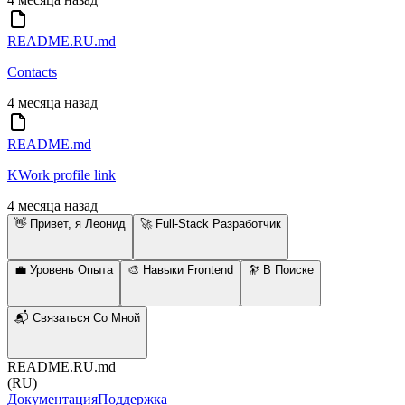
README.RU.md
Contacts
4 месяца назад
README.md
KWork profile link
4 месяца назад
👋 Привет, я Леонид
🚀 Full-Stack Разработчик
💼 Уровень Опыта
🎨 Навыки Frontend
🔭 В Поиске
📬 Связаться Со Мной
README.RU.md
(
RU
)
Документация
Поддержка