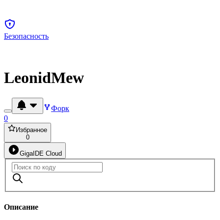
Безопасность
LeonidMew
Форк
0
Избранное
0
GigaIDE Cloud
Описание