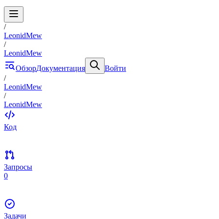
/
LeonidMew
/
LeonidMew
Обзор
Документация
Войти
/
LeonidMew
/
LeonidMew
Код
Запросы
0
Задачи