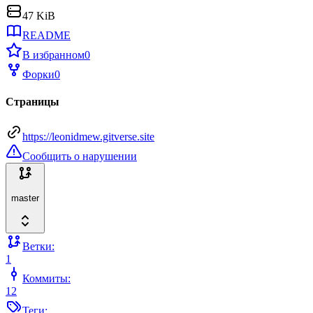
47 KiB
README
В избранном
0
Форки
0
Страницы
https://leonidmew.gitverse.site
Сообщить о нарушении
master
Ветки:
1
Коммиты:
12
Теги: