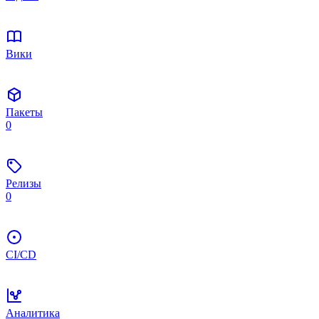
Вики
Пакеты
0
Релизы
0
CI/CD
Аналитика