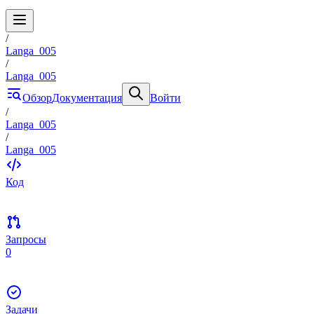
/
Langa_005
/
Langa_005
Обзор
Документация
Войти
/
Langa_005
/
Langa_005
Код
Запросы
0
Задачи