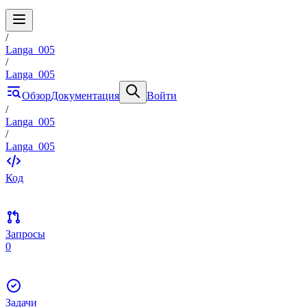
/
Langa_005
/
Langa_005
Обзор
Документация
Войти
/
Langa_005
/
Langa_005
Код
Запросы
0
Задачи