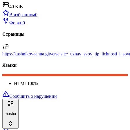
40 KiB
В избранном
0
Форки
0
Страницы
https://kashnikovaanna.gitverse.site/_uznay_svoy_tip_lichnosti_i_
Языки
HTML
100
%
Сообщить о нарушении
master