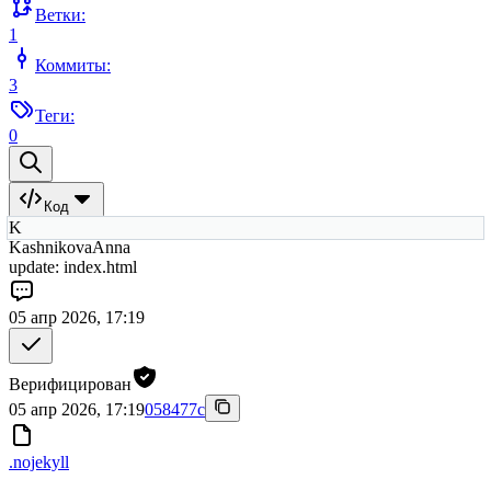
Ветки:
1
Коммиты:
3
Теги:
0
Код
K
KashnikovaAnna
update: index.html
05 апр 2026, 17:19
Верифицирован
05 апр 2026, 17:19
058477c
.nojekyll