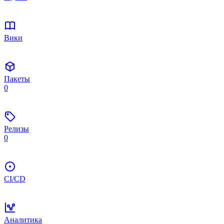
Вики
Пакеты
0
Релизы
0
CI/CD
Аналитика