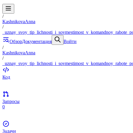
/
KashnikovaAnna
/
_uznay_svoy_tip_lichnosti_i_sovmestimost_v_komandnoy_rabote_p
Обзор
Документация
Войти
/
KashnikovaAnna
/
_uznay_svoy_tip_lichnosti_i_sovmestimost_v_komandnoy_rabote_p
Код
Запросы
0
Задачи