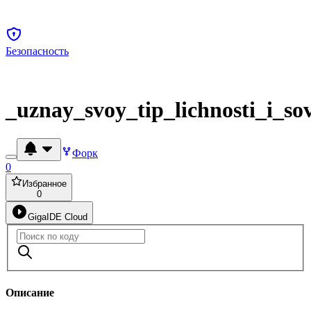
Безопасность
_uznay_svoy_tip_lichnosti_i_
Форк
0
Избранное
0
GigaIDE Cloud
Описание