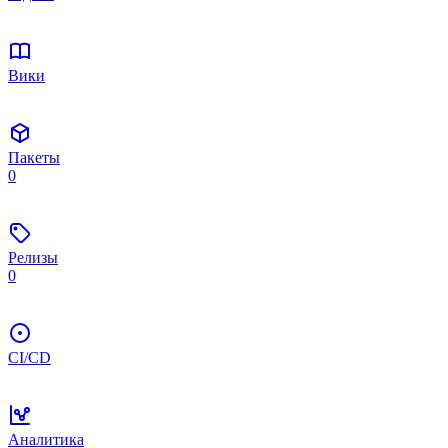
Вики
Пакеты
0
Релизы
0
CI/CD
Аналитика