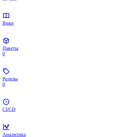
Вики
Пакеты
0
Релизы
0
CI/CD
Аналитика