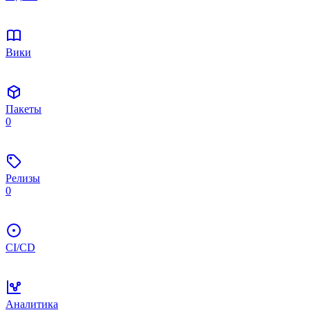
Вики
Пакеты
0
Релизы
0
CI/CD
Аналитика