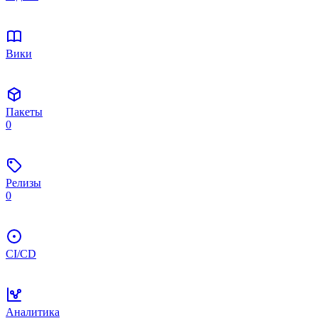
Вики
Пакеты
0
Релизы
0
CI/CD
Аналитика