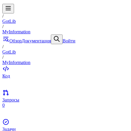
/
GotLib
/
MyInformation
Обзор
Документация
Войти
/
GotLib
/
MyInformation
Код
Запросы
0
Задачи