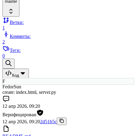
master
Ветки:
1
Коммиты:
2
Теги:
0
Код
F
FedorSun
create: index.html, server.py
12 апр 2026, 09:20
Верифицирован
12 апр 2026, 09:20
2d51b5c