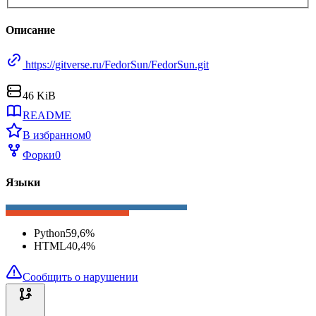
Описание
https://gitverse.ru/FedorSun/FedorSun.git
46 KiB
README
В избранном
0
Форки
0
Языки
Python
59,6
%
HTML
40,4
%
Сообщить о нарушении