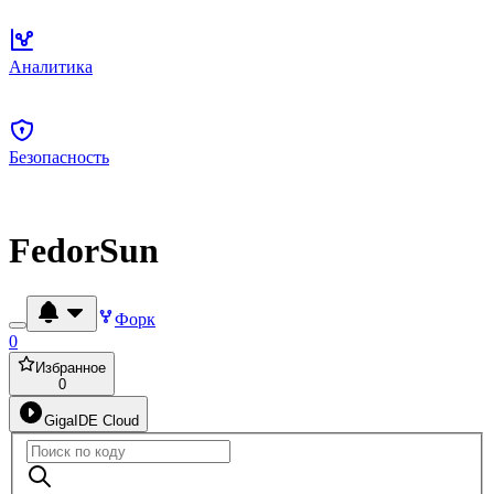
Аналитика
Безопасность
FedorSun
Форк
0
Избранное
0
GigaIDE Cloud