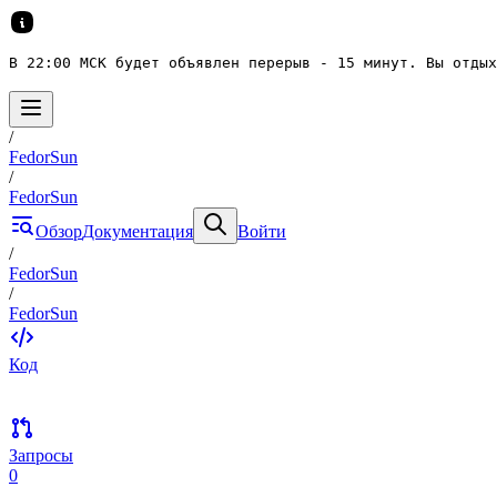
В 22:00 МСК будет объявлен перерыв - 15 минут. Вы отдых
/
FedorSun
/
FedorSun
Обзор
Документация
Войти
/
FedorSun
/
FedorSun
Код
Запросы
0