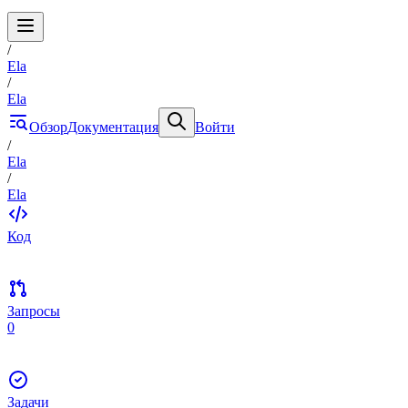
/
Ela
/
Ela
Обзор
Документация
Войти
/
Ela
/
Ela
Код
Запросы
0
Задачи