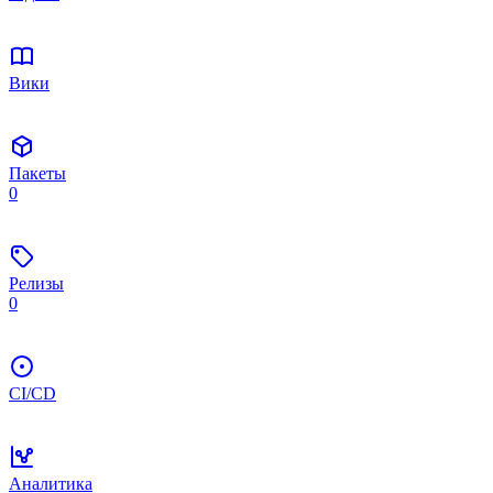
Вики
Пакеты
0
Релизы
0
CI/CD
Аналитика