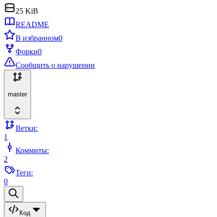
25 KiB
README
В избранном
0
Форки
0
Сообщить о нарушении
master
Ветки:
1
Коммиты:
2
Теги:
0
Код