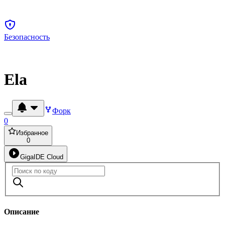
Безопасность
Ela
Форк
0
Избранное
0
GigaIDE Cloud
Описание