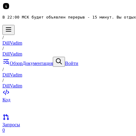
В 22:00 МСК будет объявлен перерыв - 15 минут. Вы отдых
/
DillVadim
/
DillVadim
Обзор
Документация
Войти
/
DillVadim
/
DillVadim
Код
Запросы
0