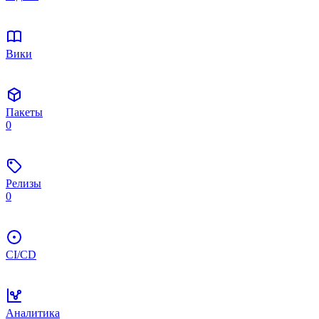
Вики
Пакеты
0
Релизы
0
CI/CD
Аналитика