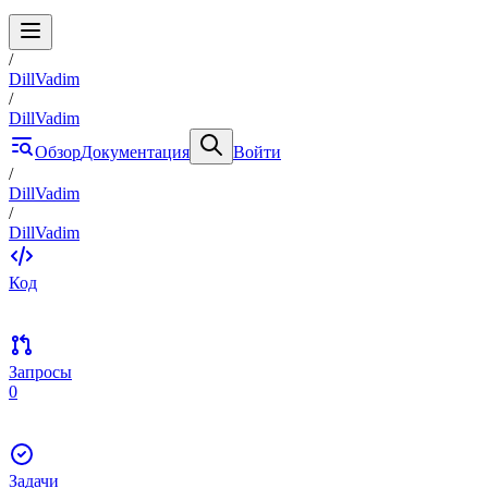
/
DillVadim
/
DillVadim
Обзор
Документация
Войти
/
DillVadim
/
DillVadim
Код
Запросы
0
Задачи