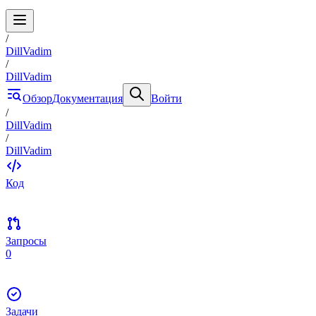
/
DillVadim
/
DillVadim
Обзор
Документация
Войти
/
DillVadim
/
DillVadim
Код
Запросы
0
Задачи