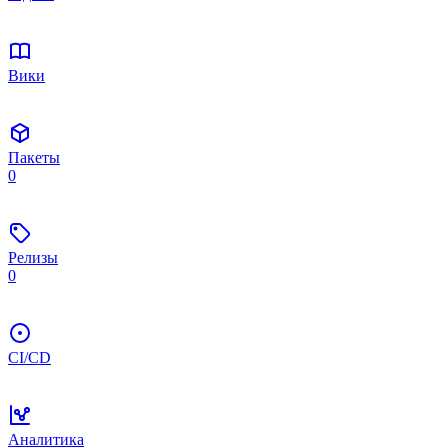
Вики
Пакеты
0
Релизы
0
CI/CD
Аналитика