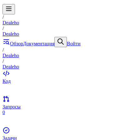
/
Dealeho
/
Dealeho
Обзор
Документация
Войти
/
Dealeho
/
Dealeho
Код
Запросы
0
Задачи