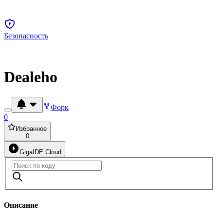
Безопасность
Dealeho
Форк
0
Избранное
0
GigaIDE Cloud
Описание