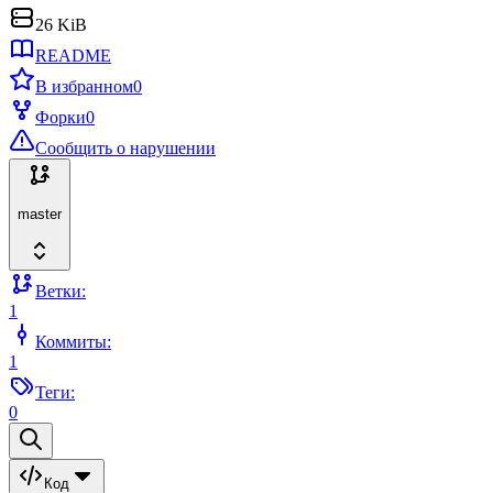
26 KiB
README
В избранном
0
Форки
0
Сообщить о нарушении
master
Ветки:
1
Коммиты:
1
Теги:
0
Код