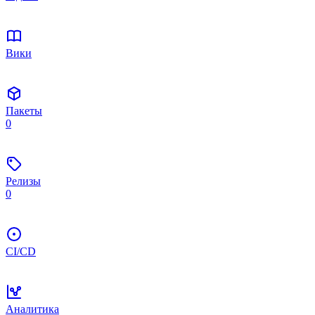
Вики
Пакеты
0
Релизы
0
CI/CD
Аналитика